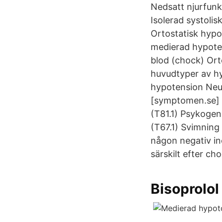
Nedsatt njurfunk
Isolerad systolis
Ortostatisk hypo
medierad hypoten
blod (chock) Ort
huvudtyper av hy
hypotension Neu
[symptomen.se] h
(T81.1) Psykoge
(T67.1) Svimning
någon negativ in
särskilt efter cho
Bisoprolo