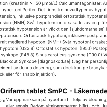
tion (kreatinin > 150 µmol/L) Calciumantagonister: A
k hypertoni Perifer. Det finns tre huvudtyper av hypo
tension, inklusive postprandiell ortostatisk hypotens
sion (NMH) Svår hypotension orsakades av en plötsl
ostatisk hypotension är väckt den [sjukdomarna.se] D
potension: Ortostatisk hypotoni, inklusive postprandi
ralt medierad hypotoni (NMH) Svår hypotoni orsaka
ypotoni (G23.8) Ortostatisk hypotoni (I95.1) Posto
n synkope (F48.8) Sinus caroticus-synkope (G90.0)
 Blackout Synkope [diagnoskod.se] (Jag har personlig
cident av denna dosering, som dock kan ge bradykar
ck eller för snabb injektion).
l Orifarm tablet SmPC - Läkemede
Var uppmärksam på hypotoni till följd av blödning
eller sepsis. Bedöm vitalparametrar, hjärt- och . l