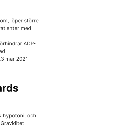
om, löper större
Patienter med
 förhindrar ADP-
ad
 23 mar 2021
ards
sk hypotoni, och
 Graviditet