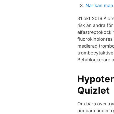
Nar kan man
31 okt 2019 Äldr
risk än andra fö
alfastreptokocki
fluorokinolonresi
medierad trombo
trombocytaktive-
Betablockerare o
Hypoten
Quizlet
Om bara övertryck
om bara undertryc