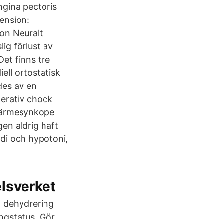
ngina pectoris
tension:
ion Neuralt
ig förlust av
et finns tre
ell ortostatisk
des av en
perativ chock
 Värmesynkope
en aldrig haft
di och hypotoni,
lsverket
, dehydrering
ungstatus. Gör