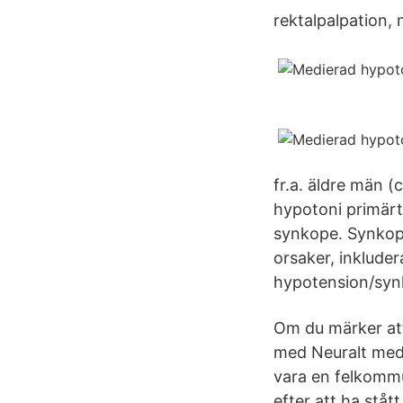
rektalpalpation, n
fr.a. äldre män 
hypotoni primärt
synkope. Synkope 
orsaker, inklude
hypotension/syn
Om du märker att
med Neuralt medi
vara en felkommun
efter att ha stått