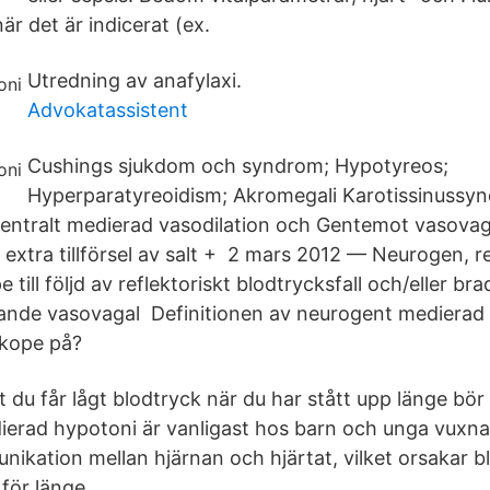
är det är indicerat (ex.
Utredning av anafylaxi.
Advokatassistent
Cushings sjukdom och syndrom; Hypotyreos;
Hyperparatyreoidism; Akromegali Karotissinussy
(centralt medierad vasodilation och Gentemot vasova
 extra tillförsel av salt + 2 mars 2012 — Neurogen, 
till följd av reflektoriskt blodtrycksfall och/eller bra
rande vasovagal Definitionen av neurogent medierad
kope på?
 du får lågt blodtryck när du har stått upp länge bör
erad hypotoni är vanligast hos barn och unga vuxn
ikation mellan hjärnan och hjärtat, vilket orsakar bl
 för länge.