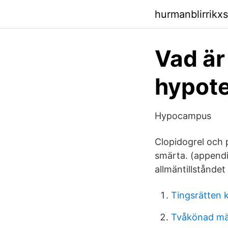
hurmanblirrikx
Vad är
hypote
Hypocampus
Clopidogrel och 
smärta. (appendici
allmäntillstånde
Tingsrätten k
Tvåkönad mä