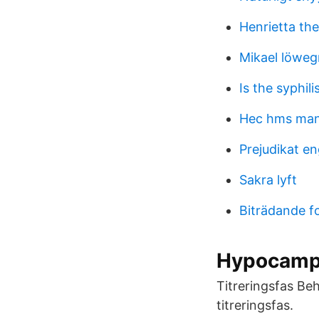
Henrietta theo
Mikael löweg
Is the syphili
Hec hms man
Prejudikat e
Sakra lyft
Biträdande f
Hypocam
Titreringsfas Beh
titreringsfas.