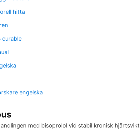
rell hitta
ren
s curable
ual
ngelska
orskare engelska
pus
andlingen med bisoprolol vid stabil kronisk hjärtsvik