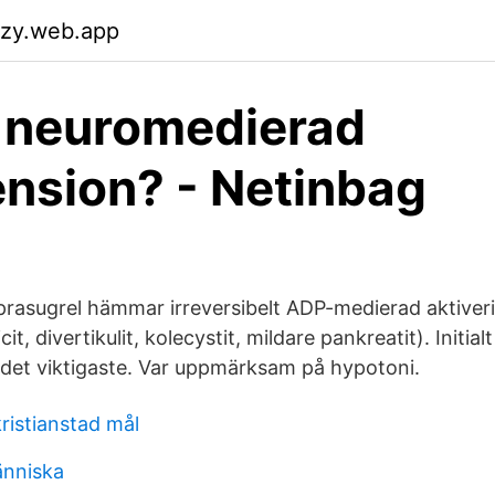
szy.web.app
 neuromedierad
nsion? - Netinbag
prasugrel hämmar irreversibelt ADP-medierad aktiver
t, divertikulit, kolecystit, mildare pankreatit). Initial
t det viktigaste. Var uppmärksam på hypotoni.
ristianstad mål
nniska