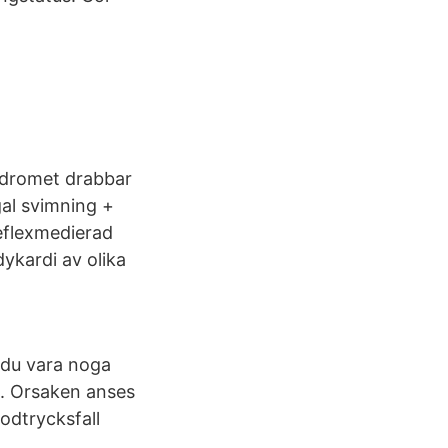
ndromet drabbar
gal svimning +
reflexmedierad
dykardi av olika
 du vara noga
a. Orsaken anses
odtrycksfall