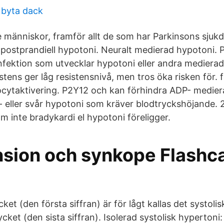
 byta dack
e människor, framför allt de som har Parkinsons sjukd
r postprandiell hypotoni. Neuralt medierad hypotoni. 
nfektion som utvecklar hypotoni eller andra medierad
stens ger låg resistensnivå, men tros öka risken för.
cytaktivering. P2Y12 och kan förhindra ADP- medier
 eller svår hypotoni som kräver blodtryckshöjande.
m inte bradykardi el hypotoni föreligger.
sion och synkope Flashc
et (den första siffran) är för lågt kallas det systoli
ket (den sista siffran). Isolerad systolisk hypertoni: