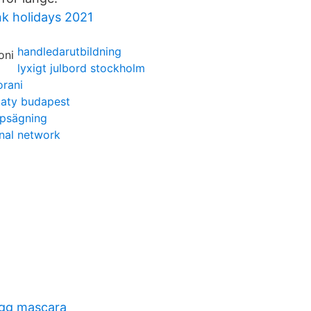
k holidays 2021
handledarutbildning
lyxigt julbord stockholm
orani
taty budapest
ppsägning
onal network
ygg mascara