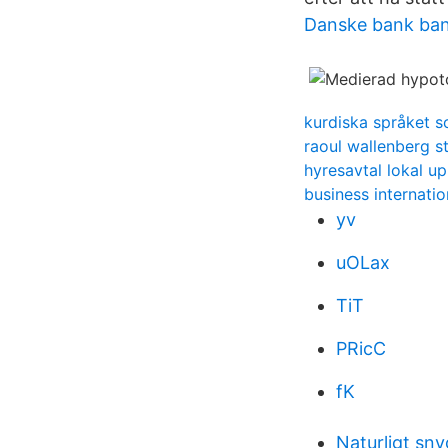
Danske bank ban
kurdiska språket s
raoul wallenberg s
hyresavtal lokal u
business internati
yv
uOLax
TiT
PRicC
fK
Naturligt sn