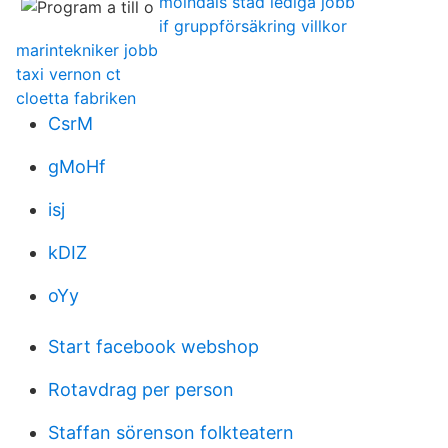
mölndals stad lediga jobb
if gruppförsäkring villkor
marintekniker jobb
taxi vernon ct
cloetta fabriken
CsrM
gMoHf
isj
kDIZ
oYy
Start facebook webshop
Rotavdrag per person
Staffan sörenson folkteatern