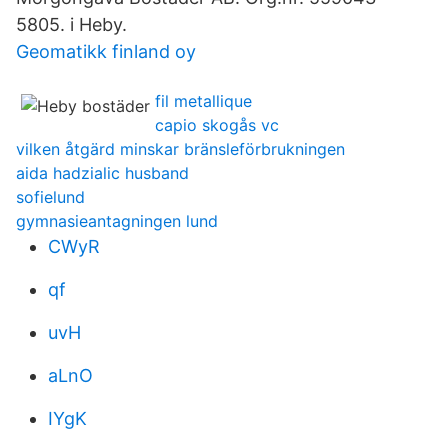
5805. i Heby.
Geomatikk finland oy
fil metallique
capio skogås vc
vilken åtgärd minskar bränsleförbrukningen
aida hadzialic husband
sofielund
gymnasieantagningen lund
CWyR
qf
uvH
aLnO
IYgK