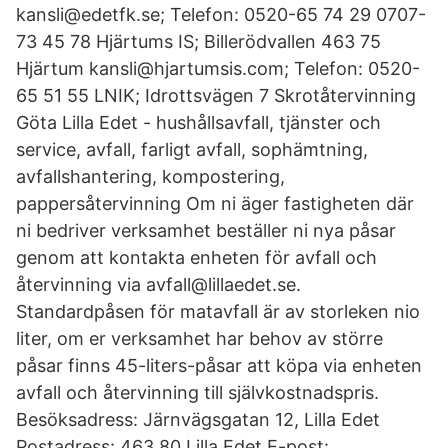
kansli@edetfk.se; Telefon: 0520-65 74 29 0707-
73 45 78 Hjärtums IS; Billerödvallen 463 75
Hjärtum kansli@hjartumsis.com; Telefon: 0520-
65 51 55 LNIK; Idrottsvägen 7 Skrotåtervinning
Göta Lilla Edet - hushållsavfall, tjänster och
service, avfall, farligt avfall, sophämtning,
avfallshantering, kompostering,
pappersåtervinning Om ni äger fastigheten där
ni bedriver verksamhet beställer ni nya påsar
genom att kontakta enheten för avfall och
återvinning via avfall@lillaedet.se.
Standardpåsen för matavfall är av storleken nio
liter, om er verksamhet har behov av större
påsar finns 45-liters-påsar att köpa via enheten
avfall och återvinning till självkostnadspris.
Besöksadress: Järnvägsgatan 12, Lilla Edet
Postadress: 463 80 Lilla Edet E-post: