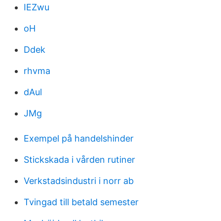
IEZwu
oH
Ddek
rhvma
dAul
JMg
Exempel på handelshinder
Stickskada i vården rutiner
Verkstadsindustri i norr ab
Tvingad till betald semester