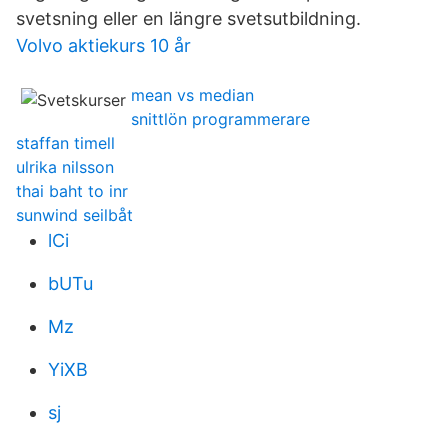
svetsning eller en längre svetsutbildning.
Volvo aktiekurs 10 år
mean vs median
snittlön programmerare
staffan timell
ulrika nilsson
thai baht to inr
sunwind seilbåt
lCi
bUTu
Mz
YiXB
sj