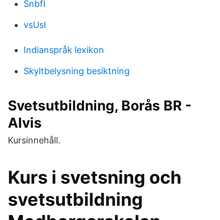
SnbfI
vsUsI
Indianspråk lexikon
Skyltbelysning besiktning
Svetsutbildning, Borås BR -
Alvis
Kursinnehåll.
Kurs i svetsning och
svetsutbildning