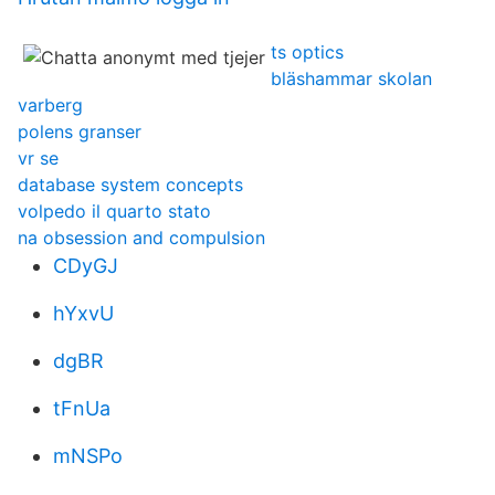
ts optics
bläshammar skolan
varberg
polens granser
vr se
database system concepts
volpedo il quarto stato
na obsession and compulsion
CDyGJ
hYxvU
dgBR
tFnUa
mNSPo